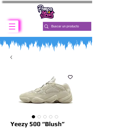
Yeezy 500 “Blush”