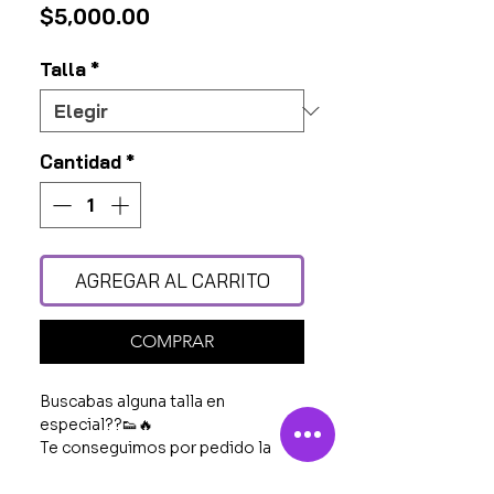
Precio
$5,000.00
Talla
*
Cantidad
*
AGREGAR AL CARRITO
COMPRAR
Buscabas alguna talla en
especial??👟🔥
Te conseguimos por pedido la
talla que estés buscando 👍👟
Mándanos msj a WhatsApp para