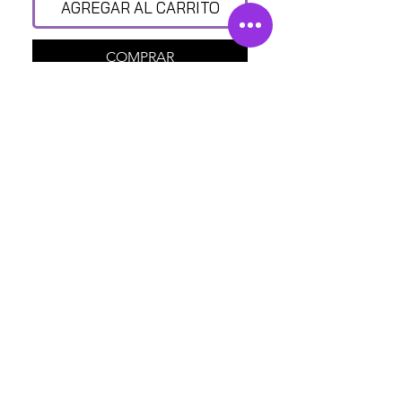
AGREGAR AL CARRITO
COMPRAR
¿CON QUIÉN MÁS?
POMPA STREET SHOP
Av. Insurgentes Norte 110, Sta. María la Ribera, Ciudad
de México, CDMX.
Políticas de privacidad
Back to Top
Cámbios en los terminos y Condiciones
Políticas de Reembolso y Énvio
©2025 POMPA STREET MFMC