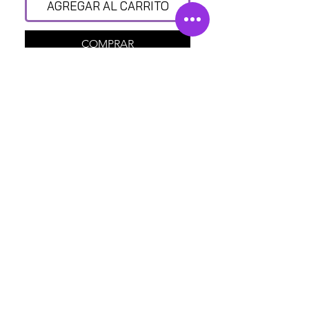
AGREGAR AL CARRITO
COMPRAR
¿CON QUIÉN MÁS?
POMPA STREET SHOP
Av. Insurgentes Norte 110, Sta. María la Ribera, Ciudad
de México, CDMX.
Políticas de privacidad
Back to Top
Cámbios en los terminos y Condiciones
Políticas de Reembolso y Énvio
©2025 POMPA STREET MFMC