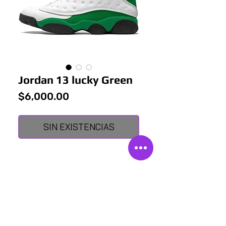
Jordan 13 lucky Green
Precio
$6,000.00
SIN EXISTENCIAS
¿CON QUIÉN MÁS?
POMPA STREET SHOP
Av. Insurgentes Norte 110, Sta. María la Ribera, Ciudad
de México, CDMX.