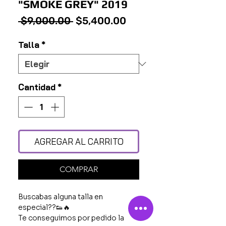
"SMOKE GREY" 2019
Precio
Precio
 $9,000.00 
$5,400.00
de
Talla
*
oferta
Cantidad
*
AGREGAR AL CARRITO
COMPRAR
Buscabas alguna talla en
especial??👟🔥
Te conseguimos por pedido la