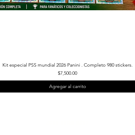
Vista rápida
Kit especial PSS mundial 2026 Panini . Completo 980 stickers.
Precio
$7,500.00
Agregar al carrito
¿CON QUIÉN MÁS?