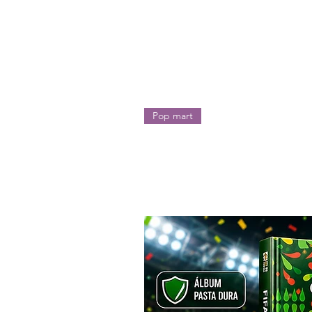
Insurgentes Nte. 18.
También puedes encontrarnos e
“Pompa Street Shop”. ✌️👟🔥
Pop mart