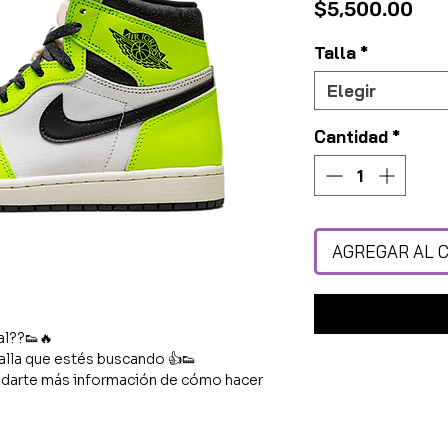
Pre
$5,500.00
Talla
*
Elegir
Cantidad
*
AGREGAR AL 
al??👟🔥
alla que estés buscando 👍👟
darte más información de cómo hacer
ra tienda física ubicada en : Av.