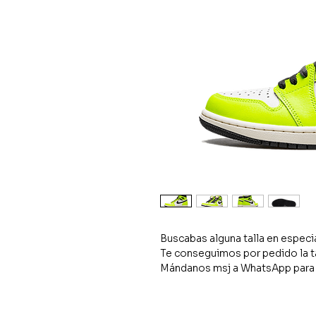
Buscabas alguna talla en especi
Te conseguimos por pedido la t
Mándanos msj a WhatsApp para 
tu pedido 🫡👟🔥
✅💬🫡: 5633848036
O si gustas puedes acudir a nuest