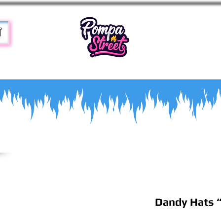
T
Dandy Hats “