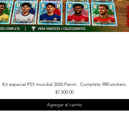
Vista rápida
Kit especial PSS mundial 2026 Panini . Completo 980 stickers.
Precio
$7,500.00
Agregar al carrito