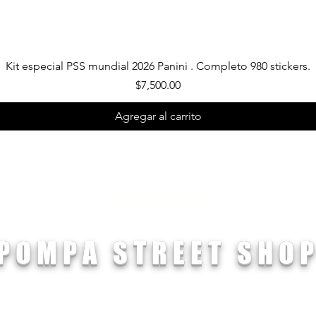
Vista rápida
Kit especial PSS mundial 2026 Panini . Completo 980 stickers.
Precio
$7,500.00
Agregar al carrito
¿CON QUIÉN MÁS?
POMPA STREET SHO
nsurgentes Norte 110, Sta. María la Ribera, Ciudad de México,