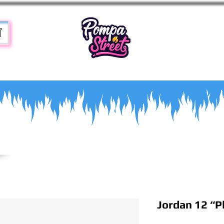
T
Jordan 12 “P