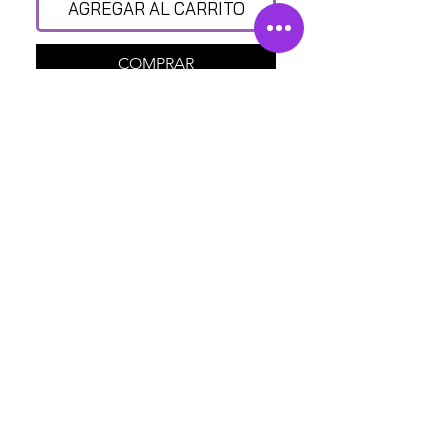
AGREGAR AL CARRITO
COMPRAR
¿CON QUIÉN MÁS?
POMPA STREET SHOP
Av. Insurgentes Norte 110, Sta. María la Ribera, Ciudad
de México, CDMX.
Políticas de privacidad
Back to Top
Cámbios en los terminos y Condiciones
Políticas de Reembolso y Énvio
©2025 POMPA STREET MFMC